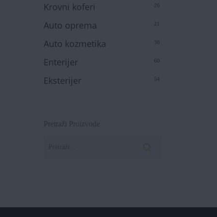
Krovni koferi
26
Auto oprema
21
Auto kozmetika
36
Enterijer
60
Eksterijer
54
Pretraži Proizvode