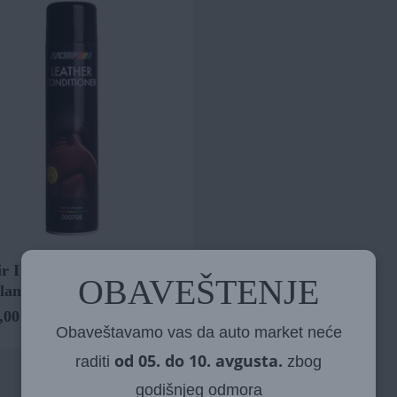
ir I čistač kože Motip
OBAVEŠTENJE
land 600ml
,00
rsd
Obaveštavamo vas da auto market neće
od 05. do 10. avgusta.
raditi
zbog
godišnjeg odmora