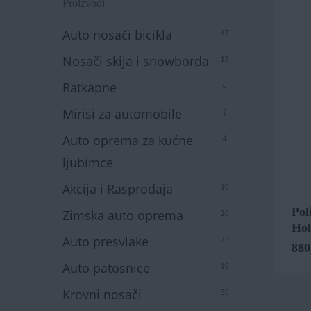
Proizvodi
Auto nosači bicikla
17
Nosači skija i snowborda
13
Ratkapne
6
Mirisi za automobile
2
Auto oprema za kućne
4
ljubimce
Akcija i Rasprodaja
10
Pol
Zimska auto oprema
20
Hol
Auto presvlake
23
880
Auto patosnice
19
Krovni nosači
36