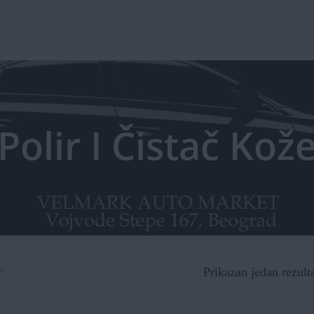
Polir I Čistač Kož
Prikazan jedan rezult
e“