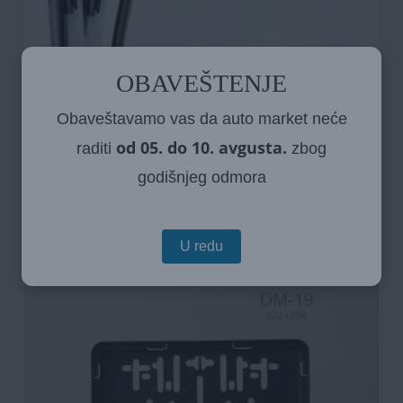
OBAVEŠTENJE
Obaveštavamo vas da auto market neće
od 05. do 10. avgusta.
raditi
zbog
godišnjeg odmora
Bosch Metlice brisača – 55″ cm dužina
U redu