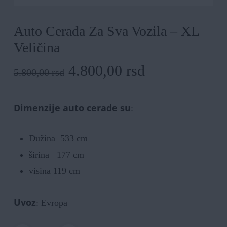
Auto Cerada Za Sva Vozila – XL
Veličina
Originalna
Trenutna
4.800,00
rsd
5.800,00
rsd
cena
cena
je
je:
Dimenzije auto cerade su
:
bila:
4.800,00 rsd.
5.800,00 rsd.
Dužina 533 cm
širina 177 cm
visina 119 cm
Uvoz
: Evropa