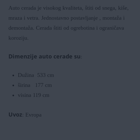
Auto cerada je visokog kvaliteta, štiti od snega, kiše,
mraza i vetra. Jednostavno postavljanje , montaža i
demontaža. Cerada štiti od ogrebotina i ograničava
koroziju.
Dimenzije auto cerade su
:
Dužina 533 cm
širina 177 cm
visina 119 cm
Uvoz
: Evropa