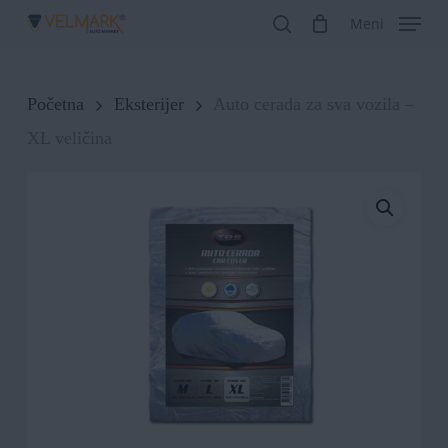
Skip
Meni
search
to
Close
main
Menu
Početna
Eksterijer
Auto cerada za sva vozila –
content
XL veličina