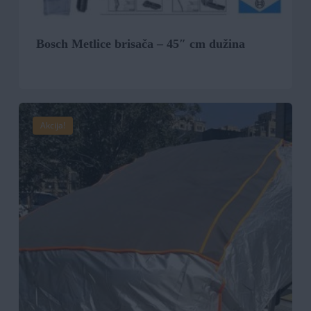
Bosch Metlice brisača – 45″ cm dužina
Akcija!