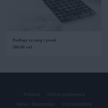
Podloga za sneg i pesak
580,00
rsd
Početna
Online prodavnica
Akcija i Rasprodaja
O proizvodima