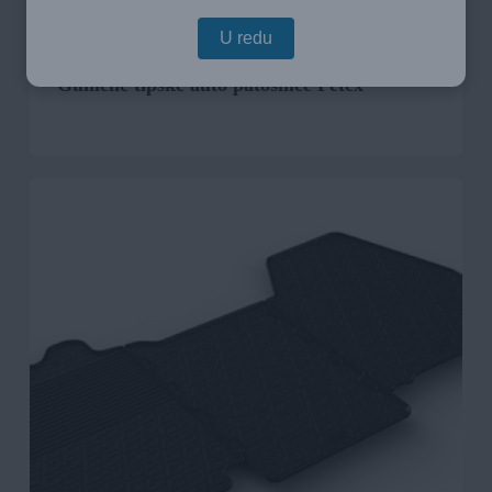
U redu
Gumene tipske auto patosnice Petex