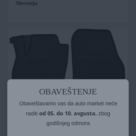
Slovenija
OBAVEŠTENJE
Obaveštavamo vas da auto market neće
od 05. do 10. avgusta.
raditi
zbog
godišnjeg odmora