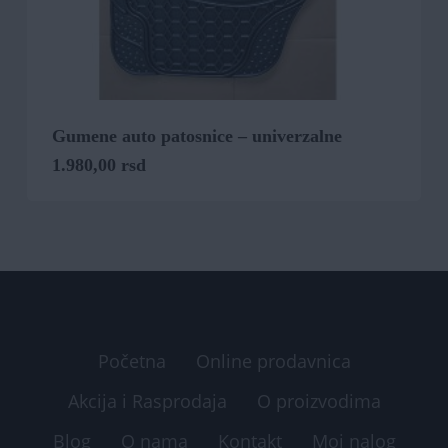
Gumene auto patosnice – univerzalne
1.980,00
rsd
Početna
Online prodavnica
Akcija i Rasprodaja
O proizvodima
Blog
O nama
Kontakt
Moj nalog