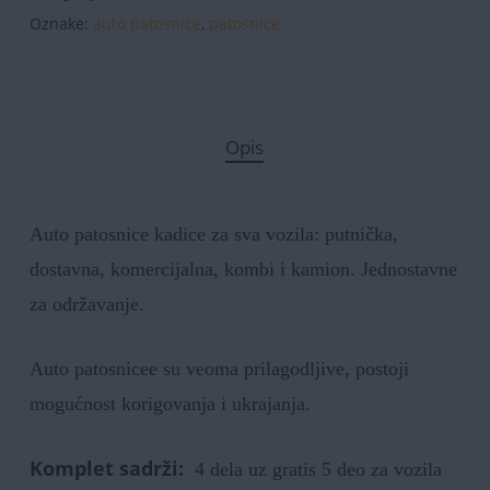
Oznake:
auto patosnice
,
patosnice
Opis
Auto patosnice kadice za sva vozila: putnička,
dostavna, komercijalna, kombi i kamion. Jednostavne
za održavanje.
Auto patosnicee su veoma prilagodljive, postoji
mogućnost korigovanja i ukrajanja.
Komplet sadrži:
4 dela uz gratis 5 deo za vozila