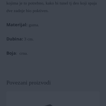
kojima je to potrebno, kako bi tunel tj deo koji spaja
dve zadnje bio poktiven.
Materijal:
guma.
Dubina:
3 cm.
Boja
: crna.
Povezani proizvodi