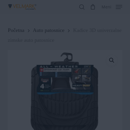
Skip
Meni
search
to
Close
main
Menu
Početna
Auto patosnice
Kadice 3D univerzalne
content
zimske auto patosnice