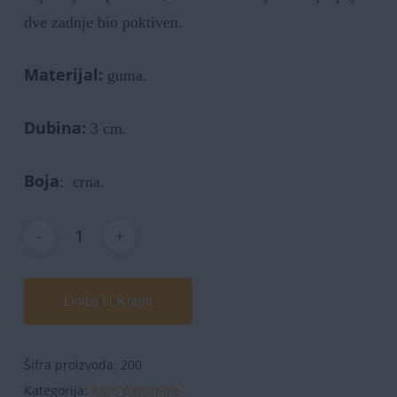
dve zadnje bio poktiven.
Materijal:
guma.
Dubina:
3 cm.
Boja
: crna.
Dodaj U Korpu
Šifra proizvoda:
200
Kategorija:
Auto patosnice