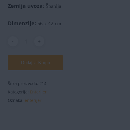
Zemlja uvoza
: Španija
Dimenzije:
56 x 42 cm
Dodaj U Korpu
Šifra proizvoda:
214
Kategorija:
Enterijer
Oznaka:
enterijer