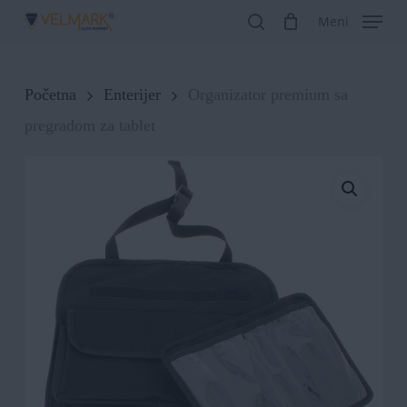
Skip
Meni
search
to
Close
main
Menu
Početna
Enterijer
Organizator premium sa
content
pregradom za tablet