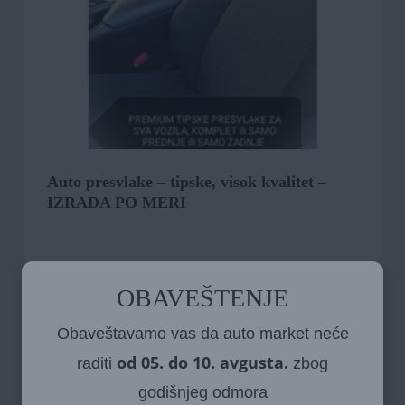
Auto presvlake – tipske, visok kvalitet –
IZRADA PO MERI
OBAVEŠTENJE
Obaveštavamo vas da auto market neće
od 05. do 10. avgusta.
raditi
zbog
godišnjeg odmora