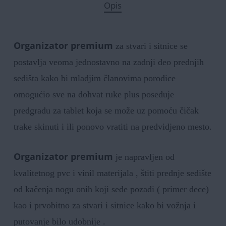
Opis
Organizator premium
za stvari i sitnice se
postavlja veoma jednostavno na zadnji deo prednjih
sedišta kako bi mladjim članovima porodice
omogućio sve na dohvat ruke plus poseduje
predgradu za tablet koja se može uz pomoću čičak
trake skinuti i ili ponovo vratiti na predvidjeno mesto.
Organizator premium
je napravljen od
kvalitetnog pvc i vinil materijala , štiti prednje sedište
od kačenja nogu onih koji sede pozadi ( primer dece)
kao i prvobitno za stvari i sitnice kako bi vožnja i
putovanje bilo udobnije .