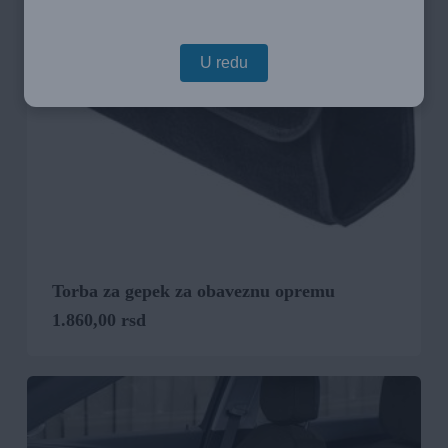
U redu
Torba za gepek za obaveznu opremu
1.860,00
rsd