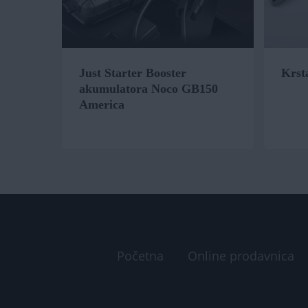
Just Starter Booster
Krsta
akumulatora Noco GB150
America
Početna
Online prodavnica