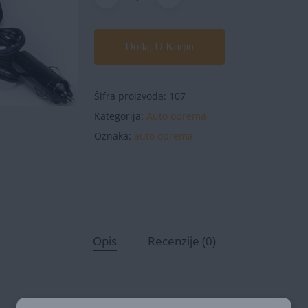
Dodaj U Korpu
Šifra proizvoda:
107
Kategorija:
Auto oprema
Oznaka:
auto oprema
Opis
Recenzije (0)