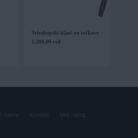
Teleskopski ključ za točkove
1.280,00
rsd
O nama
Kontakt
Moj nalog