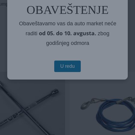
 pumpanje pneumatika, guma, dušeka, lopti itd.
OBAVEŠTENJE
Obaveštavamo vas da auto market neće
od 05. do 10. avgusta.
raditi
zbog
godišnjeg odmora
U redu