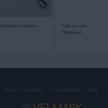
sti ključ za točkove
Sajla za vuču
780,00
rsd
Akcija i Rasprodaja
O proizvodima
Blog