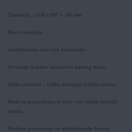
Dimenzije : 1630 x 907 x 360 mm
Boja crna sjajna.
Zaključavanje euro lock automatsko
Otvaranje sa jedne suvozačeve parking strane.
Velika prednost – velika dimenzija tj širina kofera.
Može se postaviti na sve vrste i sve oblike krovnih
nosača.
Prednost povezivanje na aluminijumske krovne