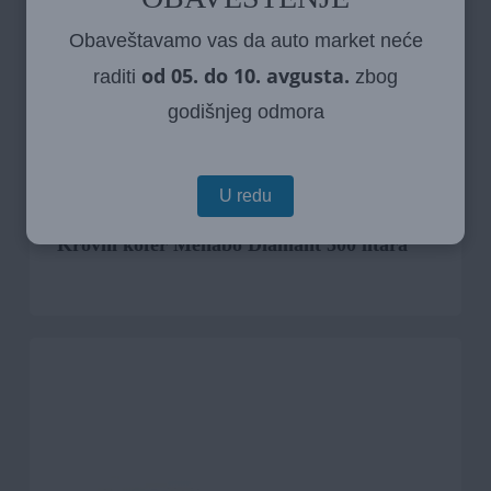
Obaveštavamo vas da auto market neće
od 05. do 10. avgusta.
raditi
zbog
godišnjeg odmora
U redu
Krovni kofer Menabo Diamant 500 litara