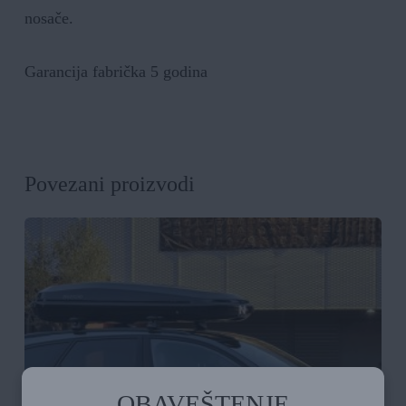
nosače.
Garancija fabrička 5 godina
Povezani proizvodi
OBAVEŠTENJE