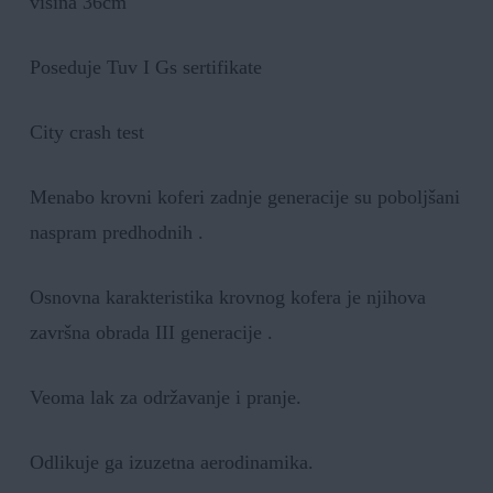
visina 36cm
Poseduje Tuv I Gs sertifikate
City crash test
Menabo krovni koferi zadnje generacije su poboljšani
naspram predhodnih .
Osnovna karakteristika krovnog kofera je njihova
završna obrada III generacije .
Veoma lak za održavanje i pranje.
Odlikuje ga izuzetna aerodinamika.