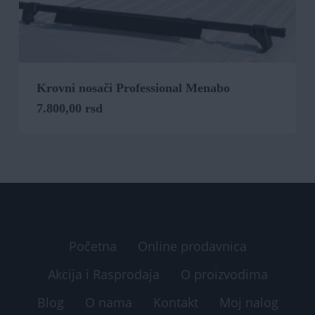
Krovni nosači Professional Menabo
7.800,00
rsd
Početna
Online prodavnica
Akcija i Rasprodaja
O proizvodima
Blog
O nama
Kontakt
Moj nalog