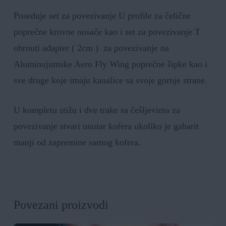
Poseduje set za povezivanje U profile za čelične
poprečne krovne nosače kao i set za povezivanje T
obrnuti adapter ( 2cm ) za povezivanje na
Aluminujumske Aero Fly Wing poprečne šipke kao i
sve druge koje imaju kanalice sa svoje gornje strane.
U kompletu stižu i dve trake sa češljevima za
povezivanje stvari unutar kofera ukoliko je gabarit
manji od zapremine samog kofera.
Povezani proizvodi