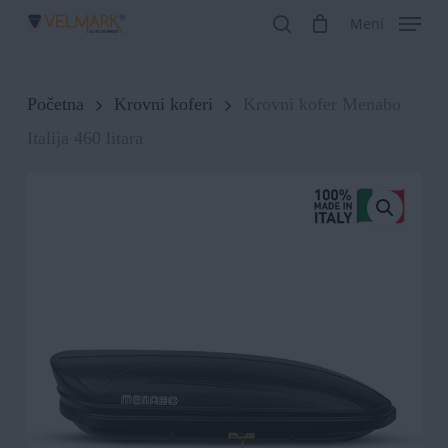
Skip
Meni
search
to
Close
main
Menu
Početna
Krovni koferi
Krovni kofer Menabo
content
Italija 460 litara