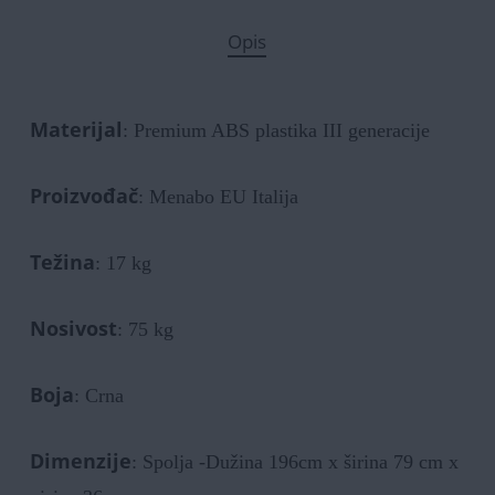
Opis
Materijal
: Premium ABS plastika III generacije
Proizvođač
: Menabo EU Italija
Težina
: 17 kg
Nosivost
: 75 kg
Boja
: Crna
Dimenzije
: Spolja -Dužina 196cm x širina 79 cm x