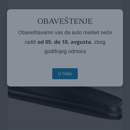
Krovni kofer roof box Nordrive 530 litara –
OBAVEŠTENJE
crna black sjajna
Obaveštavamo vas da auto market neće
od 05. do 10. avgusta.
raditi
zbog
godišnjeg odmora
U redu