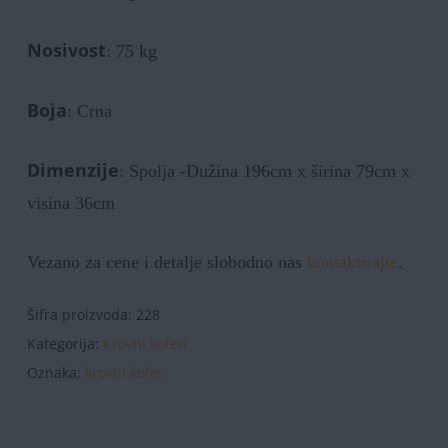
Nosivost
: 75 kg
Boja
: Crna
Dimenzije
: Spolja -Dužina 196cm x širina 79cm x
visina 36cm
Vezano za cene i detalje slobodno nas
kontaktirajte
.
Šifra proizvoda:
228
Kategorija:
Krovni koferi
Oznaka:
krovni koferi