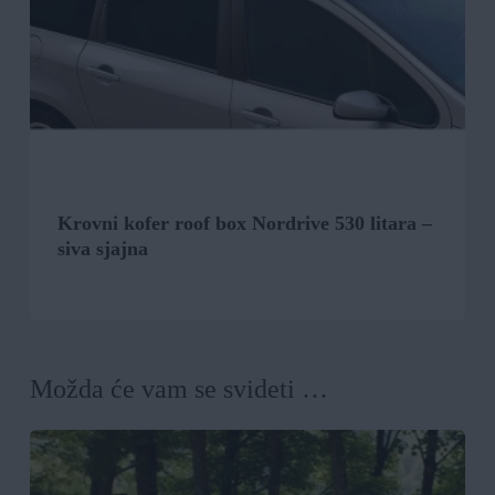
Krovni kofer roof box Nordrive 530 litara –
siva sjajna
Možda će vam se svideti …